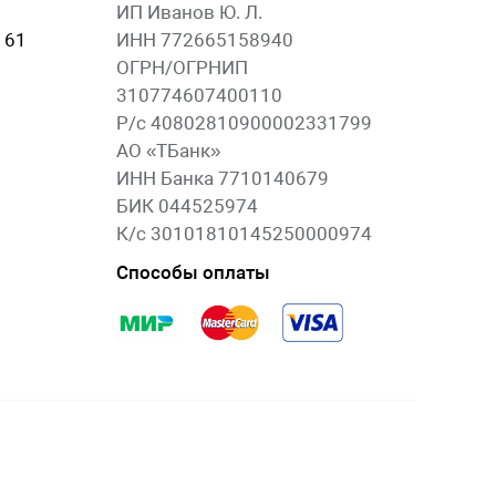
ИП Иванов Ю. Л.
 61
ИНН 772665158940
ОГРН/ОГРНИП
310774607400110
Р/с 40802810900002331799
АО «ТБанк»
ИНН Банка 7710140679
БИК 044525974
К/с 30101810145250000974
Способы оплаты