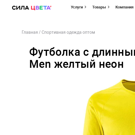
Услуги
Товары
Компания
Перейти
Главная
/
Спортивная одежда оптом
к
содержимому
Футболка с длинным
Men желтый неон