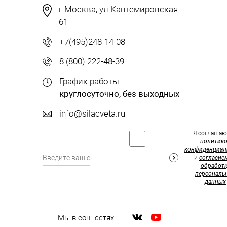
г.Москва, ул.Кантемировская
61
+7(495)248-14-08
8 (800) 222-48-39
График работы:
круглосуточно, без выходных
info@silacveta.ru
Я соглашаю
политик
конфиденциал
и
согласие
обработк
персональ
данных
Мы в соц. сетях