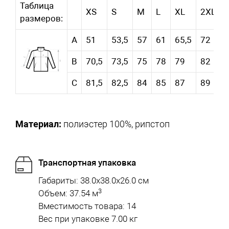
Таблица
XS
S
M
L
XL
2XL
размеров:
А
51
53,5
57
61
65,5
72
B
70,5
73,5
75
78
79
82
C
81,5
82,5
84
85
87
89
Материал:
полиэстер 100%, рипстоп
Транспортная упаковка
Габариты: 38.0x38.0x26.0 см
3
Объем: 37.54 м
Вместимость товара: 14
Вес при упаковке 7.00 кг