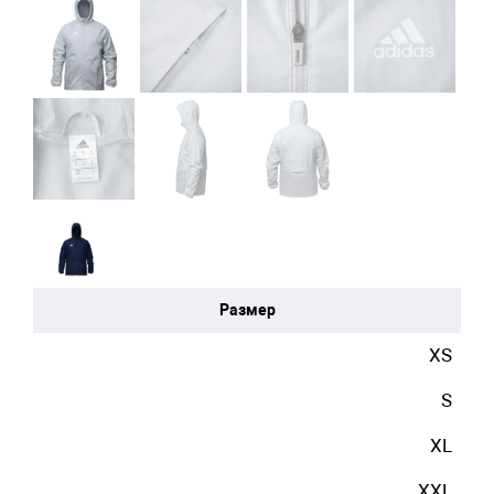
Размер
XS
S
XL
XXL