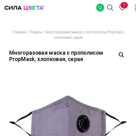
0
Поиск
Перейти
Главная
/
Товары
/
Многоразовая маска с прополисом PropMask,
к
хлопковая, серая
содержимому
Многоразовая маска с прополисом
PropMask, хлопковая, серая