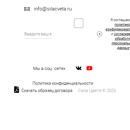
info@silacveta.ru
Я соглашаю
политик
конфиденциал
и
согласие
обработк
персональ
данных
Мы в соц. сетях
Политика конфиденциальности
Сила Цвета © 2026
Скачать образец договора