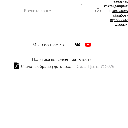
политик
конфиденциал
и
согласие
обработк
персональ
данных
Мы в соц. сетях
Политика конфиденциальности
Сила Цвета © 2026
Скачать образец договора