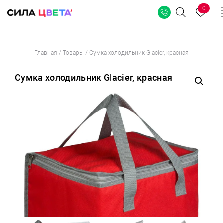
0
Поиск
Перейти
Главная
/
Товары
/
Сумка холодильник Glacier, красная
к
содержимому
Сумка холодильник Glacier, красная