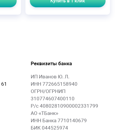
Купить в 1 клик
Реквизиты банка
ИП Иванов Ю. Л.
 61
ИНН 772665158940
ОГРН/ОГРНИП
310774607400110
Р/с 40802810900002331799
АО «ТБанк»
ИНН Банка 7710140679
БИК 044525974