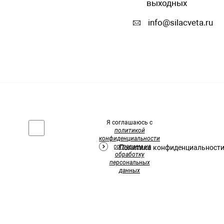
выходных
info@silacveta.ru
Я соглашаюсь с
политикой
конфиденциальности
и
согласием на
Политика конфиденциальност
обработку
персональных
данных