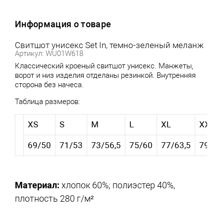
Информация о товаре
Свитшот унисекс Set In, темно-зеленый меланж
Артикул: WU01W618
Классический кроеный свитшот унисекс. Манжеты,
ворот и низ изделия отделаны резинкой. Внутренняя
сторона без начеса.
Таблица размеров:
XS
S
M
L
XL
XXL
69/50
71/53
73/56,5
75/60
77/63,5
79/6
Материал:
хлопок 60%; полиэстер 40%,
плотность 280 г/м²