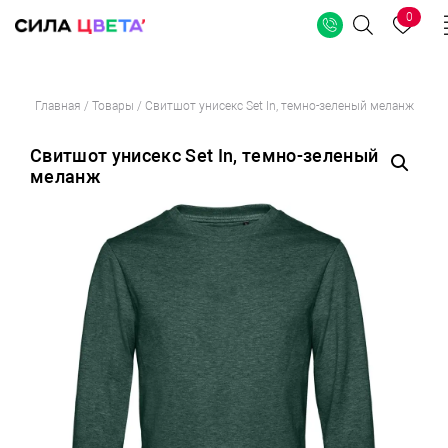
0
Поиск
Перейти
Главная
/
Товары
/
Свитшот унисекс Set In, темно-зеленый меланж
к
содержимому
Свитшот унисекс Set In, темно-зеленый
меланж