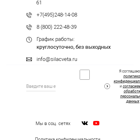
61
+7(495)248-14-08
8 (800) 222-48-39
График работы:
круглосуточно, без выходных
info@silacveta.ru
Я соглашаю
политик
конфиденциал
и
согласие
обработк
персональ
данных
Мы в соц. сетях
Политика конфиденциальности