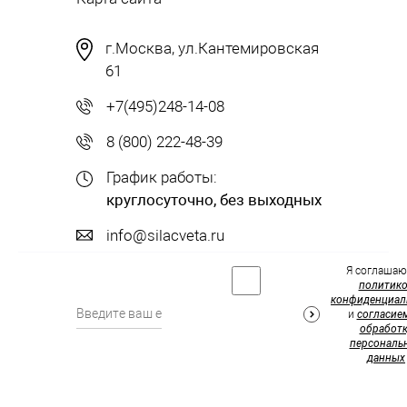
г.Москва, ул.Кантемировская
61
+7(495)248-14-08
8 (800) 222-48-39
График работы:
круглосуточно, без выходных
info@silacveta.ru
Я соглашаю
политик
конфиденциал
и
согласие
обработк
персональ
данных