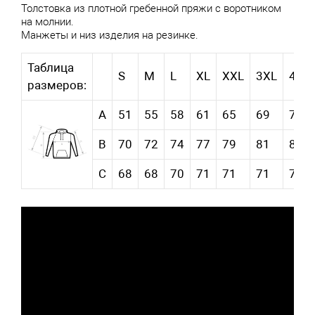
Толстовка из плотной гребенной пряжи с воротником
на молнии.
Манжеты и низ изделия на резинке.
Таблица
S
M
L
XL
XXL
3XL
4XL
размеров:
А
51
55
58
61
65
69
73
В
70
72
74
77
79
81
83
С
68
68
70
71
71
71
73