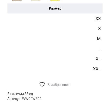
Размер
XS
S
M
L
XL
XXL
В избранное
В наличии 33 ед.
Артикул:
WW04W502