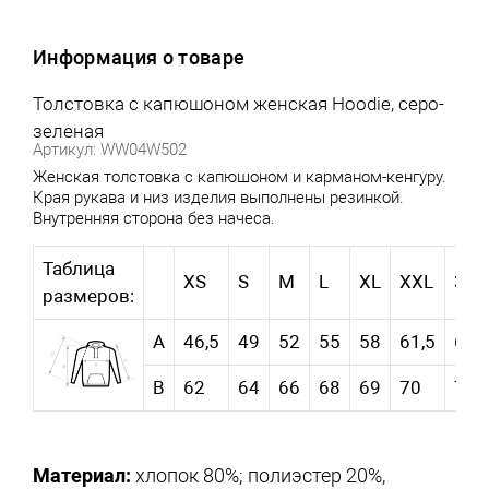
Информация о товаре
Толстовка с капюшоном женская Hoodie, серо-
зеленая
Артикул: WW04W502
Женская толстовка с капюшоном и карманом-кенгуру.
Края рукава и низ изделия выполнены резинкой.
Внутренняя сторона без начеса.
Таблица
XS
S
M
L
XL
XXL
3XL
размеров:
А
46,5
49
52
55
58
61,5
65
В
62
64
66
68
69
70
71
Материал:
хлопок 80%; полиэстер 20%,