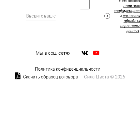
Я соглашаю
политик
конфиденциал
и
согласие
обработк
персональ
данных
Мы в соц. сетях
Политика конфиденциальности
Сила Цвета © 2026
Скачать образец договора