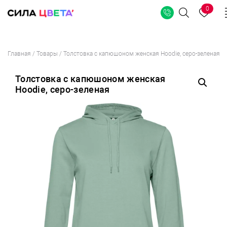
0
Поиск
Перейти
Главная
/
Товары
/
Толстовка с капюшоном женская Hoodie, серо-зеленая
к
содержимому
Толстовка с капюшоном женская
Hoodie, серо-зеленая