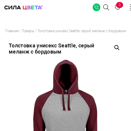
0
Поиск
Перейти
Главная
/
Товары
/
Толстовка унисекс Seattle, серый меланж с бордовым
к
содержимому
Толстовка унисекс Seattle, серый
меланж с бордовым