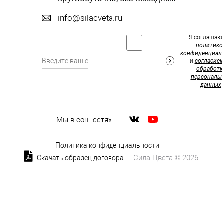
info@silacveta.ru
Я соглашаю
политик
конфиденциал
и
согласие
обработк
персональ
данных
Мы в соц. сетях
Политика конфиденциальности
Сила Цвета © 2026
Скачать образец договора