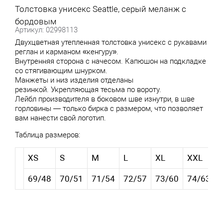
Толстовка унисекс Seattle, серый меланж с
бордовым
Артикул: 02998113
Двухцветная утепленная толстовка унисекс с рукавами
реглан и карманом «кенгуру».
Внутренняя сторона с начесом. Капюшон на подкладке
со стягивающим шнурком.
Манжеты и низ изделия отделаны
резинкой. Укрепляющая тесьма по вороту.
Лейбл производителя в боковом шве изнутри, в шве
горловины — только бирка с размером, что позволяет
вам нанести свой логотип.
Таблица размеров:
XS
S
M
L
XL
XXL
69/48
70/51
71/54
72/57
73/60
74/63