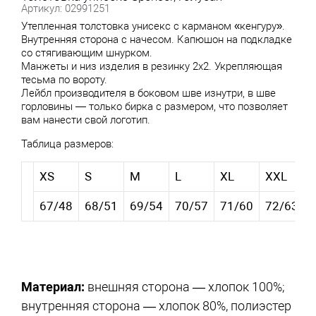
Артикул: 02991251
Утепленная толстовка унисекс с карманом «кенгуру».
Внутренняя сторона с начесом. Капюшон на подкладке
со стягивающим шнурком.
Манжеты и низ изделия в резинку 2х2. Укрепляющая
тесьма по вороту.
Лейбл производителя в боковом шве изнутри, в шве
горловины — только бирка с размером, что позволяет
вам нанести свой логотип.
Таблица размеров:
XS
S
M
L
XL
XXL
67/48
68/51
69/54
70/57
71/60
72/63
Материал:
внешняя сторона — хлопок 100%;
внутренняя сторона — хлопок 80%, полиэстер