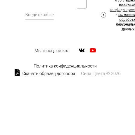
Я соглашаю
политик
конфиденциал
и
согласие
обработк
персональ
данных
Мы в соц. сетях
Политика конфиденциальности
Сила Цвета © 2026
Скачать образец договора