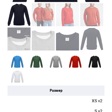
Размер
XS v2
S v2