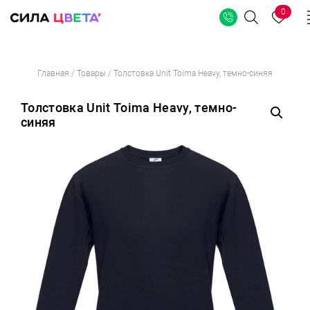
0
Поиск
Перейти
Главная
/
Товары
/
Толстовка Unit Toima Heavy, темно-синяя
к
содержимому
Толстовка Unit Toima Heavy, темно-
синяя