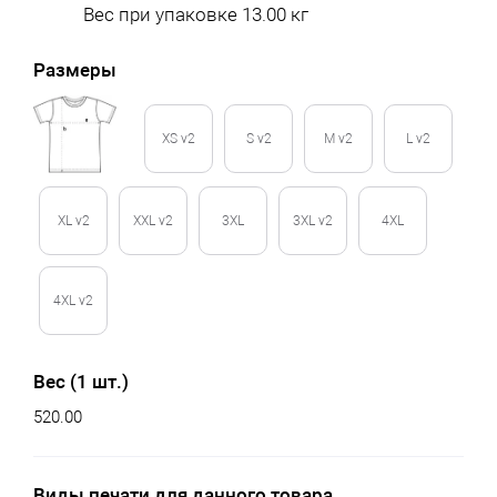
Вес при упаковке 13.00 кг
Размеры
XS v2
S v2
M v2
L v2
XL v2
XXL v2
3XL
3XL v2
4XL
4XL v2
Вес (1 шт.)
520.00
Виды печати для данного товара