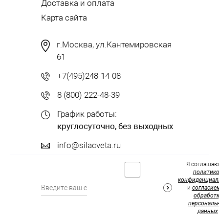
Доставка и оплата
Карта сайта
г.Москва, ул.Кантемировская
61
+7(495)248-14-08
8 (800) 222-48-39
График работы:
круглосуточно, без выходных
info@silacveta.ru
Я соглашаю
политик
конфиденциал
и
согласие
обработк
персональ
данных