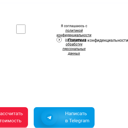
Я соглашаюсь с
политикой
конфиденциальности
и
согласием на
Политика конфиденциальност
обработку
персональных
данных
ассчитать
Написать
тоимость
в Telegram