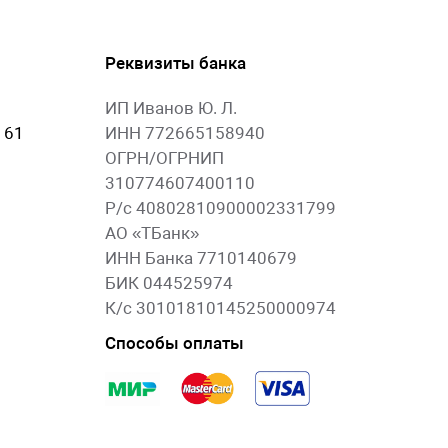
Реквизиты банка
ИП Иванов Ю. Л.
 61
ИНН 772665158940
ОГРН/ОГРНИП
310774607400110
Р/с 40802810900002331799
АО «ТБанк»
ИНН Банка 7710140679
БИК 044525974
К/с 30101810145250000974
Способы оплаты