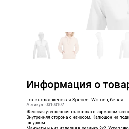
Информация о това
Толстовка женская Spencer Women, белая
Артикул: 03103102
Женская утепленная толстовка с карманом «кенг
Внутренняя сторона с начесом. Капюшон на под
шнурком.
Манжеты и низ изделия в резинку 2х2. Укрепляю