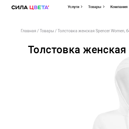
Услуги
Товары
Компания
Перейти
Главная
/
Товары
/
Толстовка женская Spencer Women, б
к
содержимому
Толстовка женская 