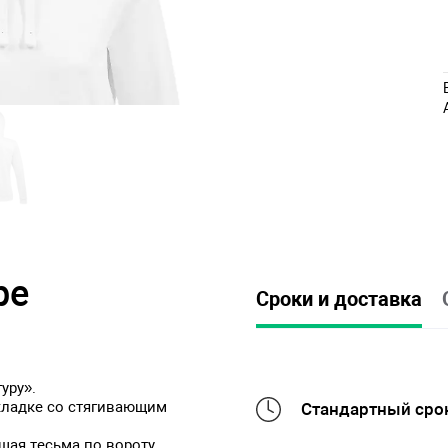
ре
Сроки и доставка
уру».
кладке со стягивающим
Стандартный срок
щая тесьма по вороту.