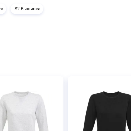
ка
IS2 Вышивка