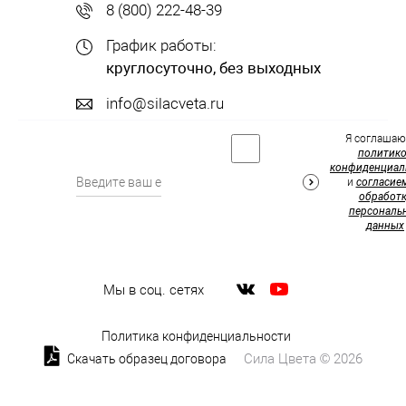
8 (800) 222-48-39
График работы:
круглосуточно, без выходных
info@silacveta.ru
Я соглашаю
политик
конфиденциал
и
согласие
обработк
персональ
данных
Мы в соц. сетях
Политика конфиденциальности
Сила Цвета © 2026
Скачать образец договора