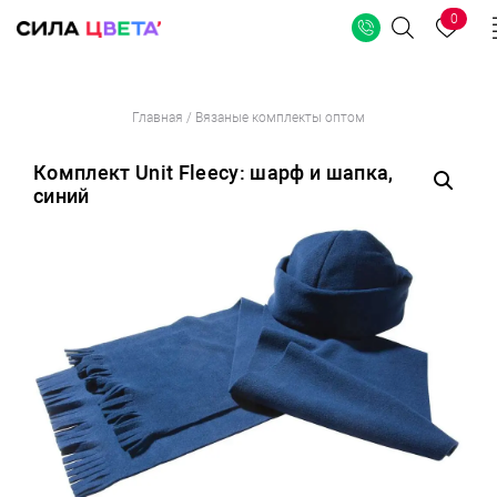
0
Поиск
Перейти
Главная
/
Вязаные комплекты оптом
к
содержимому
Комплект Unit Fleecy: шарф и шапка,
синий