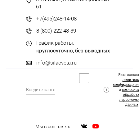
61
+7(495)248-14-08
8 (800) 222-48-39
График работы:
круглосуточно, без выходных
info@silacveta.ru
Я соглашаю
политик
конфиденциал
и
согласие
обработк
персональ
данных
Мы в соц. сетях