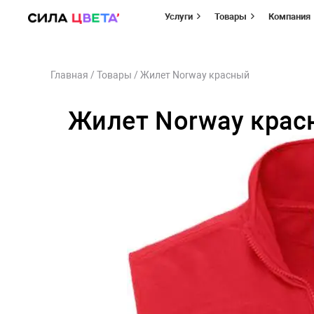
Услуги
Товары
Компания
Перейти
Главная
/
Товары
/
Жилет Norway красный
к
содержимому
Жилет Norway крас