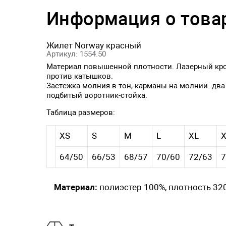
Информация о това
Жилет Norway красный
Артикул: 1554.50
Материал повышенной плотности. Лазерный крой 
против катышков.
Застежка-молния в тон, карманы на молнии: два
подбитый воротник-стойка.
Таблица размеров:
XS
S
M
L
XL
64/50
66/53
68/57
70/60
72/63
7
Материал:
полиэстер 100%, плотность 320