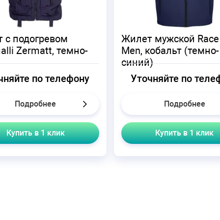
 с подогревом
Жилет мужской Race
lli Zermatt, темно-
Men, кобальт (темно-
й
синий)
чняйте по телефону
Уточняйте по теле
Подробнее
Подробнее
Купить в 1 клик
Купить в 1 клик