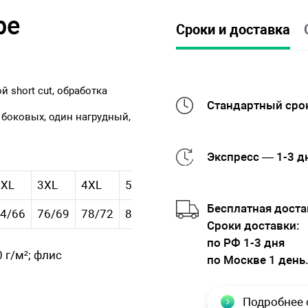
ре
Сроки и доставка
short cut, обработка
Стандартный срок
 боковых, один нагрудный,
Экспресс — 1-3 д
XXL
3XL
4XL
5XL
Бесплатная доста
4/66
76/69
78/72
80/75
Cроки доставки:
по РФ 1-3 дня
 г/м²; флис
по Москве 1 день
Подробнее 