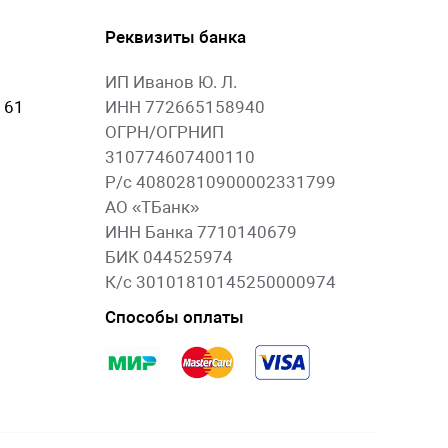
Реквизиты банка
ИП Иванов Ю. Л.
 61
ИНН 772665158940
ОГРН/ОГРНИП
310774607400110
Р/с 40802810900002331799
АО «ТБанк»
ИНН Банка 7710140679
БИК 044525974
К/с 30101810145250000974
Способы оплаты