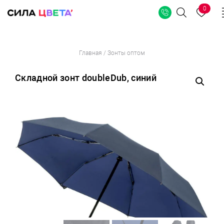
0
Поиск
Перейти
Главная
/
Зонты оптом
к
содержимому
Складной зонт doubleDub, синий