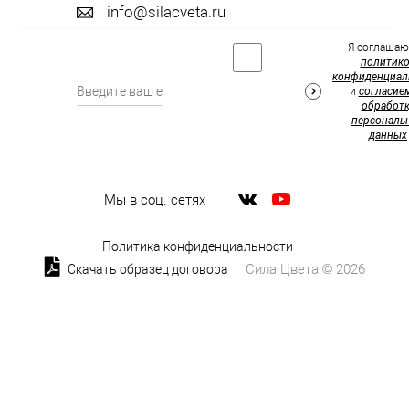
info@silacveta.ru
Я соглашаю
политик
конфиденциал
и
согласие
обработк
персональ
данных
Мы в соц. сетях
Политика конфиденциальности
Сила Цвета © 2026
Скачать образец договора