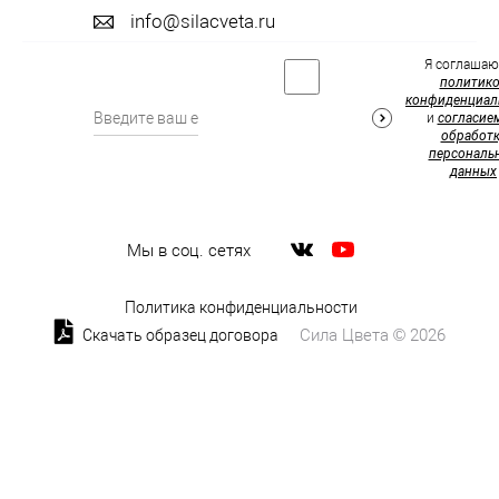
info@silacveta.ru
Я соглашаю
политик
конфиденциал
и
согласие
обработк
персональ
данных
Мы в соц. сетях
Политика конфиденциальности
Сила Цвета © 2026
Скачать образец договора