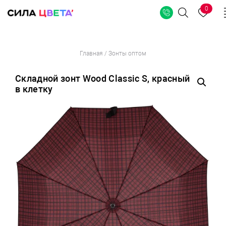
0
Поиск
Перейти
Главная
/
Зонты оптом
к
содержимому
Складной зонт Wood Classic S, красный
в клетку