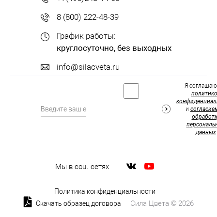
8 (800) 222-48-39
График работы:
круглосуточно, без выходных
info@silacveta.ru
Я соглашаю
политик
конфиденциал
и
согласие
обработк
персональ
данных
Мы в соц. сетях
Политика конфиденциальности
Сила Цвета © 2026
Скачать образец договора