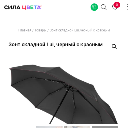
0
Поиск
Перейти
Главная
/
Товары
/
Зонт складной Lui, черный с красным
к
содержимому
Зонт складной Lui, черный с красным