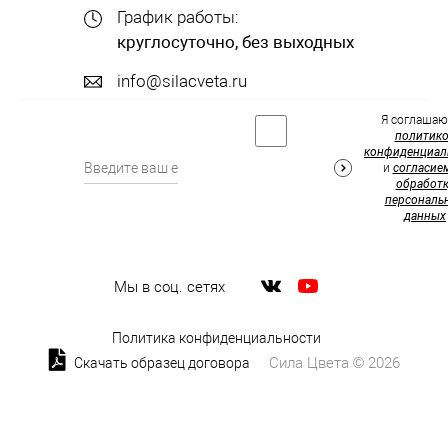
График работы:
круглосуточно, без выходных
info@silacveta.ru
Я соглашаю
политик
конфиденциал
и
согласие
обработк
персональ
данных
Мы в соц. сетях
Политика конфиденциальности
Сила Цвета © 2026
Скачать образец договора