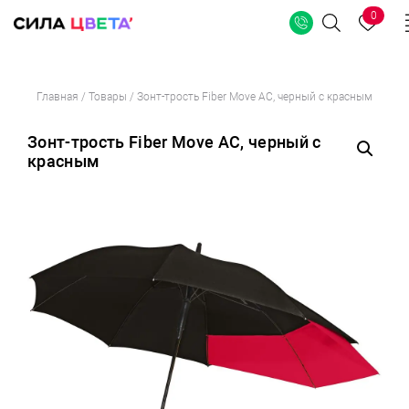
0
Поиск
Перейти
Главная
/
Товары
/
Зонт-трость Fiber Move AC, черный с красным
к
содержимому
Зонт-трость Fiber Move AC, черный с
красным