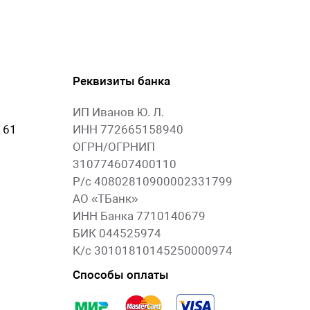
Реквизиты банка
ИП Иванов Ю. Л.
 61
ИНН 772665158940
ОГРН/ОГРНИП
310774607400110
Р/с 40802810900002331799
АО «ТБанк»
ИНН Банка 7710140679
БИК 044525974
К/с 30101810145250000974
Способы оплаты