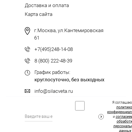
Доставка и оплата
Карта сайта
г.Москва, ул.Кантемировская
61
+7(495)248-14-08
8 (800) 222-48-39
График работы:
круглосуточно, без выходных
info@silacveta.ru
Я соглашаю
политик
конфиденциал
и
согласие
обработк
персональ
данных