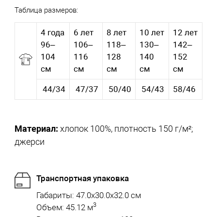
Таблица размеров:
4 года
6 лет
8 лет
10 лет
12 лет
96–
106–
118–
130–
142–
104
116
128
140
152
см
см
см
см
см
44/34
47/37
50/40
54/43
58/46
Материал:
хлопок 100%, плотность 150 г/м²;
джерси
Транспортная упаковка
Габариты: 47.0x30.0x32.0 см
3
Объем: 45.12 м