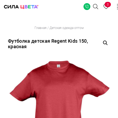
0
Поиск
Перейти
Главная
/
Детская одежда оптом
к
содержимому
Футболка детская Regent Kids 150,
красная