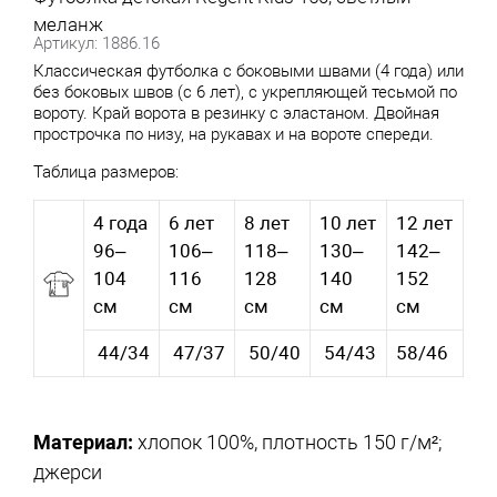
меланж
Артикул: 1886.16
Классическая футболка с боковыми швами (4 года) или
без боковых швов (с 6 лет), с укрепляющей тесьмой по
вороту. Край ворота в резинку с эластаном. Двойная
прострочка по низу, на рукавах и на вороте спереди.
Таблица размеров:
4 года
6 лет
8 лет
10 лет
12 лет
96–
106–
118–
130–
142–
104
116
128
140
152
см
см
см
см
см
44/34
47/37
50/40
54/43
58/46
Материал:
хлопок 100%, плотность 150 г/м²;
джерси