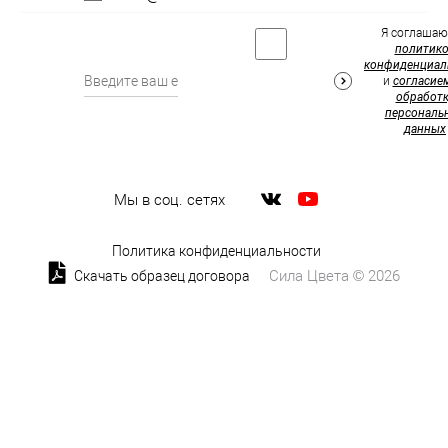
Я соглашаю
политик
конфиденциал
и
согласие
обработк
персональ
данных
Мы в соц. сетях
Политика конфиденциальности
Сила Цвета © 2026
Скачать образец договора