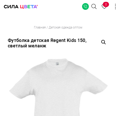
0
Поиск
Перейти
Главная
/
Детская одежда оптом
к
содержимому
Футболка детская Regent Kids 150,
светлый меланж