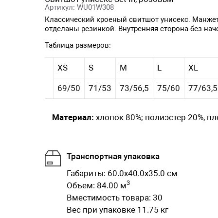
Артикул: WU01W308
Классический кроеный свитшот унисекс. Манжет
отделаны резинкой. Внутренняя сторона без нач
Таблица размеров:
XS
S
M
L
XL
69/50
71/53
73/56,5
75/60
77/63,5
Материал:
хлопок 80%; полиэстер 20%, пл
Транспортная упаковка
Габариты: 60.0x40.0x35.0 см
3
Объем: 84.00 м
Вместимость товара: 30
Вес при упаковке 11.75 кг