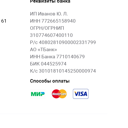
Реквизиты банка
ИП Иванов Ю. Л.
 61
ИНН 772665158940
ОГРН/ОГРНИП
310774607400110
Р/с 40802810900002331799
АО «ТБанк»
ИНН Банка 7710140679
БИК 044525974
К/с 30101810145250000974
Способы оплаты