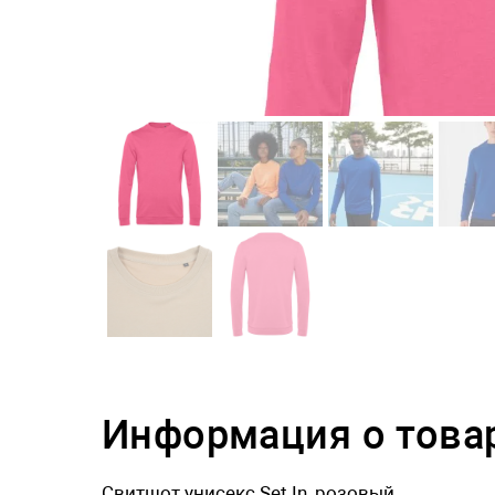
Информация о това
Свитшот унисекс Set In, розовый