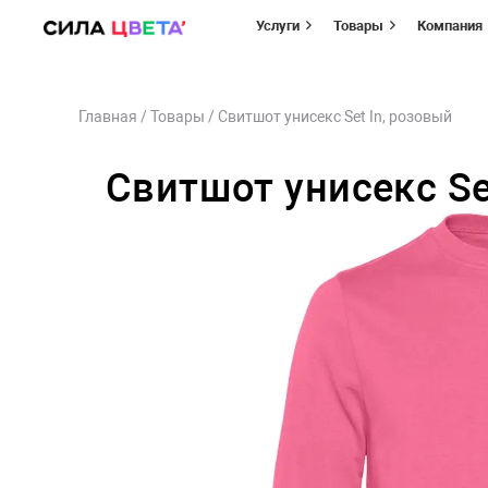
Услуги
Товары
Компания
Перейти
Главная
/
Товары
/
Свитшот унисекс Set In, розовый
к
содержимому
Свитшот унисекс Se