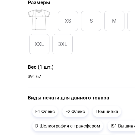
Размеры
XS
S
M
XXL
3XL
Вес (1 шт.)
391.67
Виды печати для данного товара
F1 Флекс
F2 Флекс
I Вышивка
D Шелкография с трансфером
IS1 Вышив