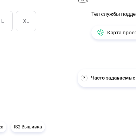
Тел службы подд
L
XL
Карта прое
Часто задаваемые
ка
IS2 Вышивка