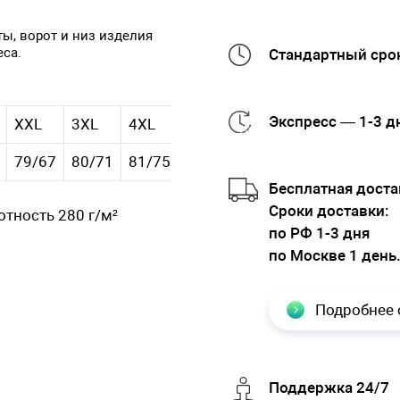
ы, ворот и низ изделия
еса.
Стандартный срок
Экспресс — 1-3 д
XXL
3XL
4XL
5XL
79/67
80/71
81/75
82/79
Бесплатная доста
Cроки доставки:
отность 280 г/м²
по РФ 1-3 дня
по Москве 1 день
Подробнее 
Поддержка 24/7